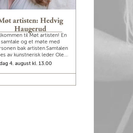
Møt artisten: Hedvig
Møt artisten
Haugerud
Sava
lkommen til Møt artisten! En
Velkommen til Møt
samtale og et møte med
samtale og et
rsonen bak artisten.Samtalen
personen bak arti
des av kunstnerisk leder Ole...
ledes av kunstneri
dag 4. august kl. 13.00
Mandag 3. august k
LES MER / BILLETTER
LES MER / BI