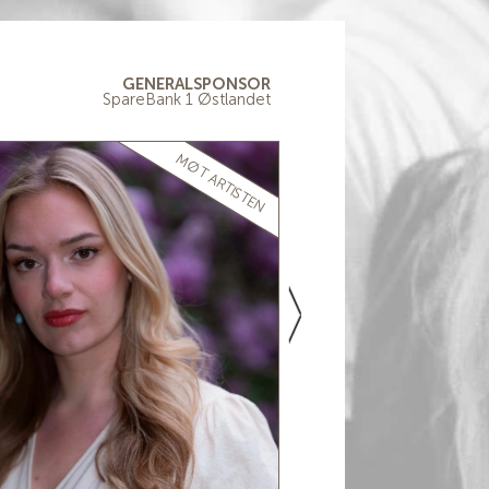
GENERALSPONSOR
SpareBank 1 Østlandet
MØT ARTISTEN