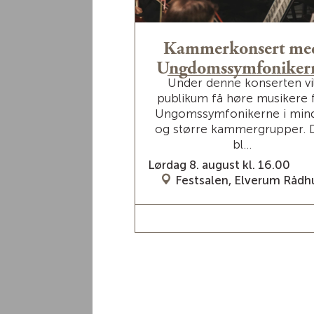
Gårdsdriften på Gaarder er i d
arrangementer
gskonsert med
Kammerkonsert me
Les mer om re
ssa Horn
Ungdomssymfoniker
https://kulturmin
er årets artist til
Under denne konserten vi
ene i Elverums
publikum få høre musikere 
ngskonsert på
Ungomssymfonikerne i min
ld festning! Hun er
og større kammergrupper. 
n av...
bl...
https://www.facebook.com
st kl. 21.00
Lørdag 8. august kl. 16.00
https://grundsetmartn.
nsfjeld festning
Festsalen, Elverum Rådh
R / BILLETTER
LES MER / BILLETTER