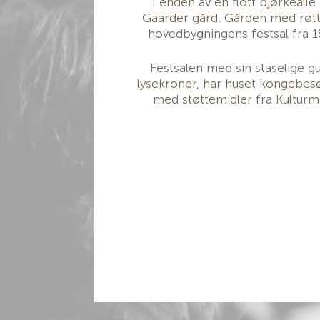
I enden av en flott bjørkeallé
Gaarder gård. Gården med røtter
hovedbygningens festsal fra 1
Festsalen med sin staselige gu
lysekroner, har huset kongebesøk
med støttemidler fra Kulturmi
"Gaarder gård står som et tidsvit
Gården, med røtter tilbake til mi
Elverum og et naturlig sentru
Deler av gården har gjennom tiden
so
Fra 1684 ble deler av Christ
Festningen var en del 
fortifikasjonsnettverk og forsv