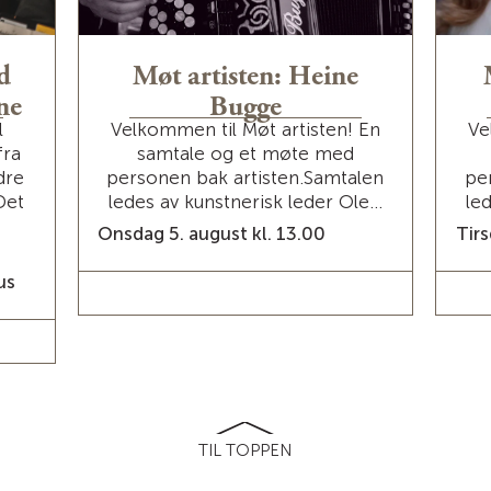
ag avviklet, men gården er et utgangspunkt for
, skogbruk og eiendomsdrift.
d
Møt artisten: Heine
staureringen av festsalen her:
ne
Bugge
nefondet.no/prosjekt/gaarder-gard/
l
Velkommen til Møt artisten! En
Ve
fra
samtale og et møte med
dre
personen bak artisten.Samtalen
pe
Referanser:
Det
ledes av kunstnerisk leder Ole...
le
Onsdag 5. august kl. 13.00
Tirs
/gaardergaard/about_details?locale=nb_NO
wordpress.com/grundsetmartn-i-400-ar/
us
LES MER / BILLETTER
TIL TOPPEN