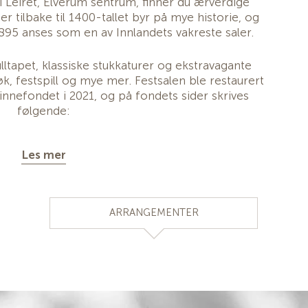
 i Leiret, Elverum sentrum, finner du ærverdige
 tilbake til 1400-tallet byr på mye historie, og
895 anses som en av Innlandets vakreste saler.
lltapet, klassiske stukkaturer og ekstravagante
, festspill og mye mer. Festsalen ble restaurert
nnefondet i 2021, og på fondets sider skrives
følgende:
ne på gullårene i skogens siste del av 1800-tallet."
Les mer
-
Historie
ddelalderen, var tidligere en del av prestegården i
ARRANGEMENTER
m i bygda. Den ble senere skilt ut før år 1500.
e utviklet seg til det vi i dag blant annet kjenner
m Elverum sentrum.
iansfjeld festning etablert på gårdens grunn.
av den norske hærs utvikling av et stort
arssystem mot grensen til Sverige på 1600-tallet.