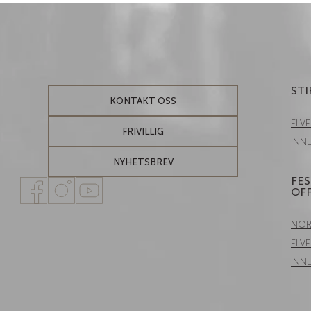
STI
KONTAKT OSS
ELV
FRIVILLIG
INN
NYHETSBREV
FE
OFF
NOR
ELV
INN