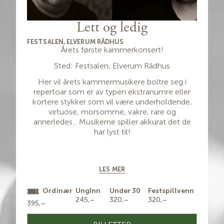
Lett og ledig
FESTSALEN, ELVERUM RÅDHUS
Årets første kammerkonsert!
Sted: Festsalen, Elverum Rådhus
Her vil årets kammermusikere boltre seg i
repertoar som er av typen ekstranumre eller
kortere stykker som vil være underholdende,
virtuose, morsomme, vakre, rare og
annerledes... Musikerne spiller akkurat det de
har lyst til!
Velkommen til en fornøyelig konsert!
Medvirkende:
LES MER
Yngve Søberg, baryton
Andrej Zust, valthorn
Ordinær
UngInn
Under 30
Festspillvenn
Stian Carstensen, trekkspill
245,–
320,–
320,–
Wolfgang Plagge, klaver
395,–
Ole Edvard Antonsen, trompet
Konstknekt: