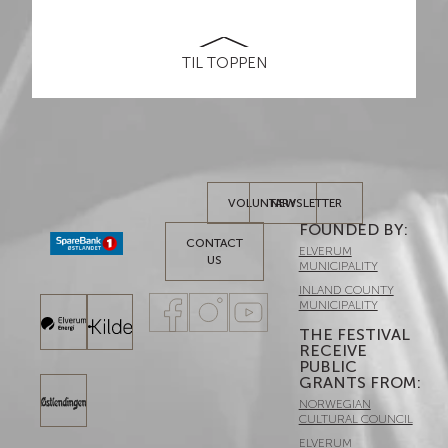
TIL TOPPEN
VOLUNTARY
NEWSLETTER
FOUNDED BY:​
CONTACT
ELVERUM
US
MUNICIPALITY
INLAND COUNTY
MUNICIPALITY
THE FESTIVAL
RECEIVE
PUBLIC
GRANTS FROM:
NORWEGIAN
CULTURAL COUNCIL
ELVERUM