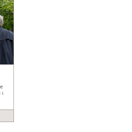
de
 i