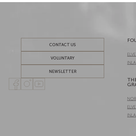
FOU
CONTACT US
ELVE
VOLUNTARY
INL
NEWSLETTER
THE
GR
NOR
ELVE
INL