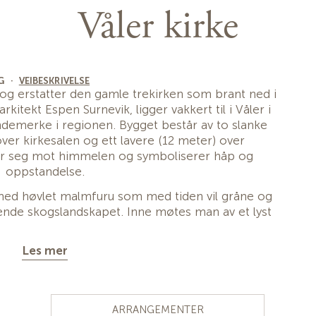
Våler kirke
G
·
VEIBESKRIVELSE
5 og erstatter den gamle trekirken som brant ned i
kitekt Espen Surnevik, ligger vakkert til i Våler i
landemerke i regionen. Bygget består av to slanke
over kirkesalen og ett lavere (12 meter) over
er seg mot himmelen og symboliserer håp og
oppstandelse.
 med høvlet malmfuru som med tiden vil gråne og
ggende skogslandskapet. Inne møtes man av et lyst
og gjennomtenkt lysdesign som gir rommet en åpen,
ig og sakral atmosfære.
Les mer
rne utforming, med plass til rundt 350 personer,
g kulturarena. Den er mye brukt til konserter,
, og har mottatt både nasjonal og internasjonal
ARRANGEMENTER
for sitt arkitektoniske uttrykk.