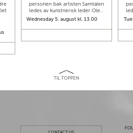
dre
personen bak artisten.Samtalen
pe
Det
ledes av kunstnerisk leder Ole...
le
Wednesday 5. august kl. 13.00
Tues
us
READ MORE / TICKETS
TIL TOPPEN
FOU
CONTACT US