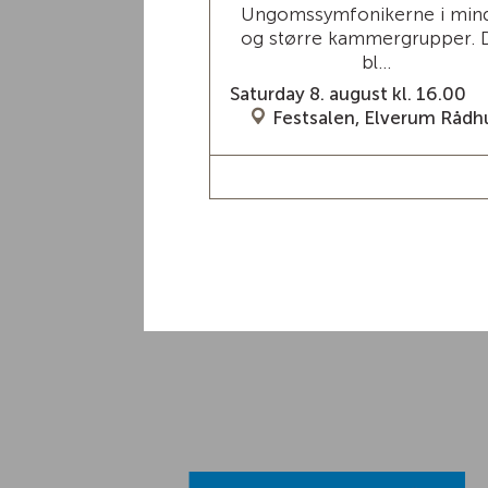
ngskonsert på
Ungomssymfonikerne i min
ld festning! Hun er
og større kammergrupper. 
n av...
bl...
ust kl. 21.00
Saturday 8. august kl. 16.00
åler kirke
Festsalen, Elverum Rådh
ORE / TICKETS
READ MORE / TICKETS