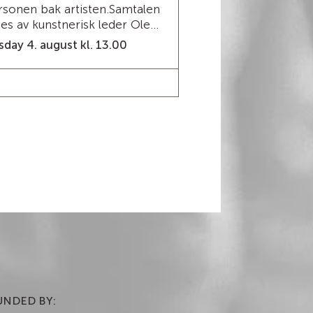
rsonen bak artisten.Samtalen
personen bak arti
des av kunstnerisk leder Ole...
ledes av kunstneri
day 4. august kl. 13.00
Monday 3. august k
READ MORE / TICKETS
READ MORE / 
NDED BY:​