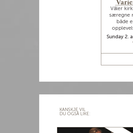
Varie
Våler kir
særegne 
både en
opplevel
Sunday 2. a
RE
KANSKJE VIL
DU OGSÅ LIKE: