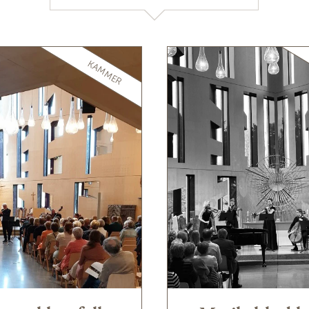
terkt symbol på gjenreising og fellesskap – en
tfestet i tradisjon, tro og natur.
KAMMER