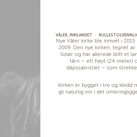
VÅLER, INNLANDET
·
RULLESTOLVENNLI
Nye Våler kirke ble innviet i 201
2009. Den nye kirken, tegnet av ar
Solør og har allerede blitt et 
tårn – ett høyt (24 meter) 
dåpssakristiet – som strekk
Kirken er bygget i tre og kledd
gli naturlig inn i det omkringli
og rolig interiør i bjørkefinér 
fredel
Kirken har en fleksibel og mode
og fungerer både som gudshus o
dåp, bryllup og andre samlinger
anerkjennelse 