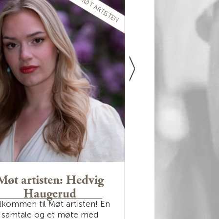
MØT ARTISTEN
Møt artisten: Hedvig
Møt artisten
Haugerud
Sava
lkommen til Møt artisten! En
Velkommen til Møt
samtale og et møte med
samtale og et