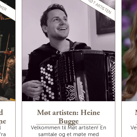
MØT ARTISTEN
MER
d
Møt artisten: Heine
ne
Bugge
l
Velkommen til Møt artisten! En
Ve
fra
samtale og et møte med