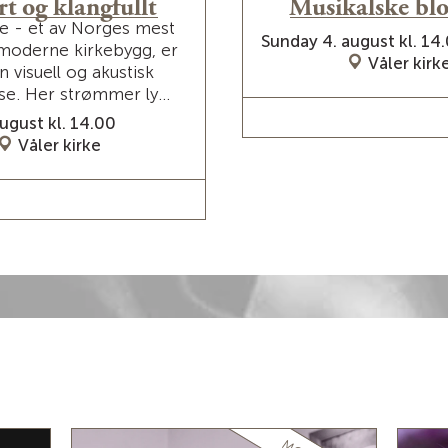
rt og klangfullt
Musikalske bl
ke - et av Norges mest
Sunday 4. august kl. 14
moderne kirkebygg, er
Våler kirk
 visuell og akustisk
se. Her strømmer ly...
READ MORE / TICK
ugust kl. 14.00
Våler kirke
AD MORE / TICKETS