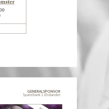
omster
.00
e
ETS
GENERALSPONSOR
SpareBank 1 Østlandet