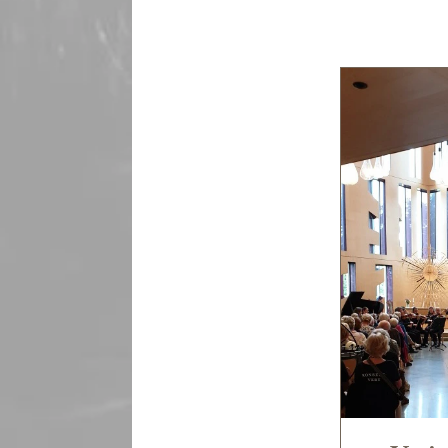
Nye Våler kirke står som et s
moderne kirke ro