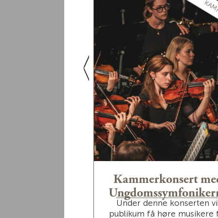
UTENDØRS
KAM
gskonsert med
Kammerkonsert me
ssa Horn
Ungdomssymfoniker
er årets artist til
Under denne konserten vi
ene i Elverums
publikum få høre musikere 