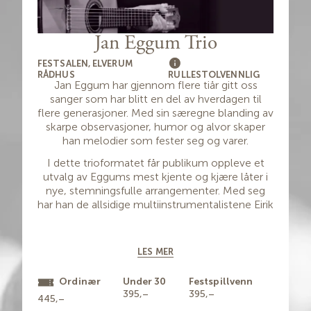
Jan Eggum Trio
FESTSALEN, ELVERUM
RÅDHUS
RULLESTOLVENNLIG
Jan Eggum har gjennom flere tiår gitt oss
sanger som har blitt en del av hverdagen til
flere generasjoner. Med sin særegne blanding av
skarpe observasjoner, humor og alvor skaper
han melodier som fester seg og varer.
I dette trioformatet får publikum oppleve et
utvalg av Eggums mest kjente og kjære låter i
nye, stemningsfulle arrangementer. Med seg
har han de allsidige multiinstrumentalistene Eirik
Are Oanæs Andersen og Idar Rolland, som
veksler mellom gitar, piano, bass, trommer,
synthbass og perkusjon og tilfører varme
LES MER
korstemmer og et rikt, dynamisk lydbilde.
Ordinær
Under 30
Festspillvenn
Resultatet er en nær og levende
395,–
395,–
konsertopplevelse der sterke melodier, gode
445,–
tekster og tett samspill står i sentrum. Eggums