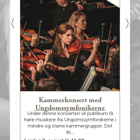
d
Kammerkonsert med
M
Vel
Ungdomssymfonikerne
llene
Under denne konserten vil publikum få
ar
å
høre musikere fra Ungomssymfonikerne i
...
mindre og større kammergrupper. Det
bl...
Onsd