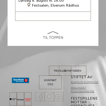
Lørdag 8. august kl. 16.00
Festsalen, Elverum Rådhus
LES MER / BILLETTER
TIL TOPPEN
FRIVILLIG
NYHETSBREV
STIFTET AV:
KONTAKT
ELVERUM KOMMUNE
OSS
INNLANDET
FYLKESKOMMUNE
FESTSPILLENE
MOTTAR
OFFENTLIGE