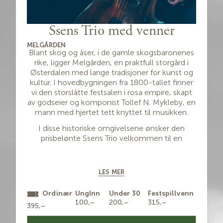
Ssens Trio med venner
MELGÅRDEN
Blant skog og åser, i de gamle skogsbaronenes
rike, ligger Melgården, en praktfull storgård i
Østerdalen med lange tradisjoner for kunst og
kultur. I hovedbygningen fra 1800-tallet finner
vi den storslåtte festsalen i rosa empire, skapt
av godseier og komponist Tollef N. Mykleby, en
mann med hjertet tett knyttet til musikken.
I disse historiske omgivelsene ønsker den
prisbelønte Ssens Trio velkommen til en
stemningsfull kammerkonsert sammen med
gode musikervenner. Siden oppstarten i 2014
har trioen markert seg internasjonalt med
LES MER
kritikerroste innspillinger og konserter, og
høstet anerkjennelse for sitt samspill, sin
Ordinær
UngInn
Under 30
Festspillvenn
musikalitet og sitt levende uttrykk.
100,–
200,–
315,–
395,–
Denne kvelden byr på musikk av Franz