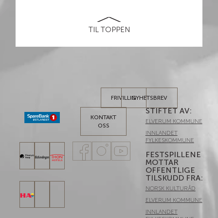
TIL TOPPEN
FRIVILLIG
NYHETSBREV
STIFTET AV:
KONTAKT
ELVERUM KOMMUNE
OSS
INNLANDET
FYLKESKOMMUNE
FESTSPILLENE
MOTTAR
OFFENTLIGE
TILSKUDD FRA:
NORSK KULTURÅD
ELVERUM KOMMUNE
INNLANDET