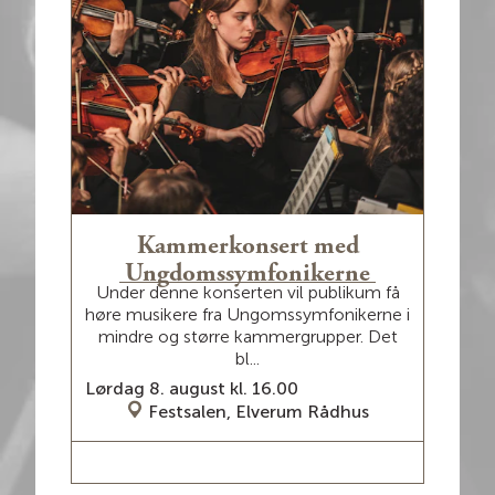
d
Kammerkonsert med
M
Vel
Ungdomssymfonikerne
llene
Under denne konserten vil publikum få
ar
å
høre musikere fra Ungomssymfonikerne i
...
mindre og større kammergrupper. Det
bl...
Onsd
Lørdag 8. august kl. 16.00
Festsalen, Elverum Rådhus
LES MER / BILLETTER