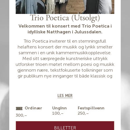
Trio Poetica (Utsolgt)
Velkommen til konsert med Trio Poetica i
idylliske Natthagen i Julussdalen.
Trio Poetica inviterer til en stemningsfull
helaftens konsert der musikk og lyrikk smelter
sammen i en unik kammermusikkopplevelse.
Med sitt særpregede kunstneriske uttrykk
utforsker trioen møtet mellom poesi og musikk
gjennom nære, tekstfokuserte tolkninger som
gir publikum nye innganger til både klassisk og
nyskrevet lyrikk.
Konsertens sentrale verk er urfremføringen
LES MER
av
«Spor»
, komponert av Tirill Mohn til tekster
av den anerkjente forfatteren
Britt Karin Larsen
.
Ordinær
UngInn
Festspillvenn
Verket henter inspirasjon fra natur, minner og
100,–
250,–
menneskets tilknytning til landskapet, og får en
300,–
særlig resonans i de vakre omgivelsene i
Julussdalen. Under konserten vil Britt Karin
BILLETTER