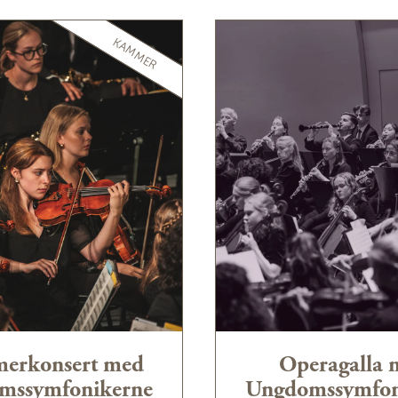
ter og dirigenter. De senere år har orkesteret
ssisk
i Tivoli i København en rekke ganger. Under
erlin, har Ungdomssymfonikernes konserter to år
KAMMER
eskrevet som noen av festivalens høydepunkt av
ternasjonal presse.
fonikerne spilt med dirigenter og solister som
ristian Vásquez, Andrew Manze, Eliahu Inbal, Leif
veig Kringlebotn, Håkan Hardenberger, Barbara
åvard Gimse, Arve Tellefsen, Elisabeth Nordberg-
og Ole Edvard Antonsen.
Les mer her:
www.ungsymf.no/historikk
erkonsert med
Operagalla 
mssymfonikerne
Ungdomssymfon