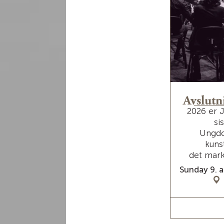
Avslutn
2026 er 
si
Ungd
kuns
det mark
Sunday 9. a
RE