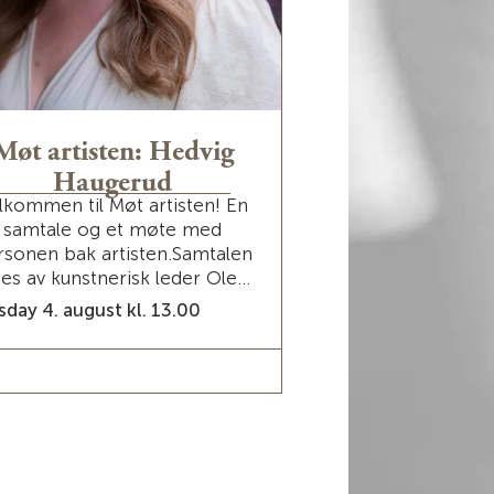
Møt artisten: Hedvig
Møt artisten
Haugerud
Sava
lkommen til Møt artisten! En
Velkommen til Møt
samtale og et møte med
samtale og et
rsonen bak artisten.Samtalen
personen bak arti
des av kunstnerisk leder Ole...
ledes av kunstneri
day 4. august kl. 13.00
Monday 3. august k
READ MORE / TICKETS
READ MORE / 