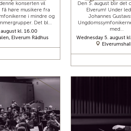
denne konserten vil
Den 5. august blir det 
 få høre musikere fra
Elverum! Under led
fonikerne i mindre og
Johannes Gustavss
mmergrupper. Det bl...
Ungdomssymfonikern
med...
 august kl. 16.00
alen, Elverum Rådhus
Wednesday 5. august kl
Elverumshal
AD MORE / TICKETS
READ MORE / TICK