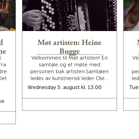
d
Møt artisten: Heine
ne
Bugge
l
Velkommen til Møt artisten! En
Ve
fra
samtale og et møte med
dre
personen bak artisten.Samtalen
pe
Det
ledes av kunstnerisk leder Ole...
le
Wednesday 5. august kl. 13.00
Tues
us
READ MORE / TICKETS