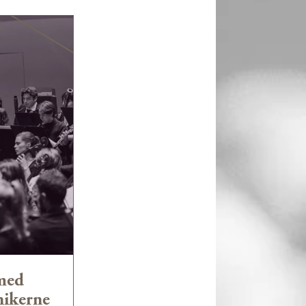
med
ikerne