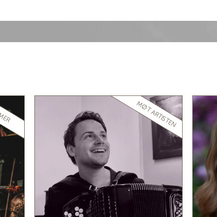
MØT ARTISTEN
MER