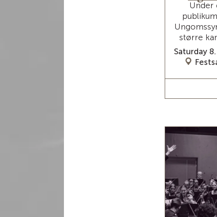
Under 
publikum
Ungomssym
større ka
Saturday 8.
Fests
RE