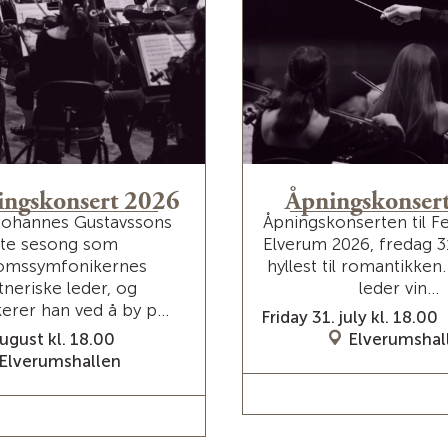
ingskonsert 2026
Åpningskonser
Johannes Gustavssons
Åpningskonserten til Fe
ste sesong som
Elverum 2026, fredag 31.
omssymfonikernes
hyllest til romantikken
tneriske leder, og
leder vin...
erer han ved å by p...
Friday 31. july kl. 18.00
ugust kl. 18.00
Elverumshal
Elverumshallen
READ MORE / TICK
AD MORE / TICKETS