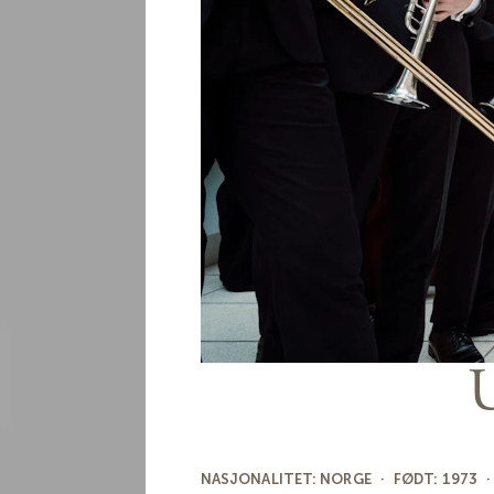
NASJONALITET:
NORGE
· FØDT: 1973
·