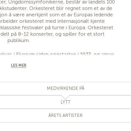
er, Ungdomssymfonikerne, består av landets 100
kkstudenter. Orkesteret blir regnet som et av de
isjon å være anerkjent som et av Europas ledende
rbeider orkesteret med internasjonalt kjente
 klassiske festivaler på turne i Europa. Orkesteret
delt på 8-12 konserter, og spiller for et stort
publikum.
kurs i Elverum siden oppstarten i 1973, og anses
spillene i Elverum. Festspillene har hatt et årlig
LES MER
ne siden første festspill i 1974, med tre faste
ert, Populærkonsert og Avslutningskonsert.
nge musikere erfaring på vei mot en profesjonell
MEDVIRKENDE PÅ
lt utbygd symfoniorkester og å fremføre sentralt
domssymfonikerne skal være den ledende
LYTT
s profesjonelle orkestre. Kursdeltakerne deltar år
sikere i orkesteret er faktisk andregenerasjons
ÅRETS ARTISTER
deltakere.
ert verden over og spilt sammen med flere av