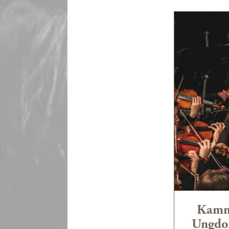
verdens mest anerkjente solis
gjestet konsertserien
SommerKla
festivalen
Young Euro Classic
i B
på rad (2015 og 2016) blitt b
in
De siste årene har Ungdomssym
Juanjo Mena, Vasily Petrenko, Ch
Ove Andsnes, Truls Mørk, Sol
Hendricks, Henning Kraggerud, H
Schulz 
https://
Kamm
Ungdo