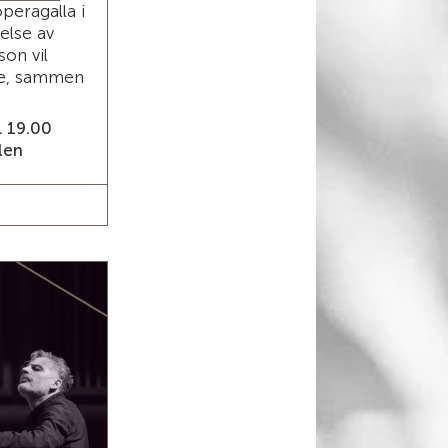
operagalla i
else av
on vil
e, sammen
. 19.00
len
ETS