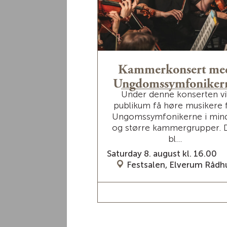
gskonsert med
Kammerkonsert me
ssa Horn
Ungdomssymfoniker
er årets artist til
Under denne konserten vi
ene i Elverums
publikum få høre musikere 
ngskonsert på
Ungomssymfonikerne i min
ld festning! Hun er
og større kammergrupper. 
n av...
bl...
ust kl. 21.00
Saturday 8. august kl. 16.00
nsfjeld festning
Festsalen, Elverum Rådh
ORE / TICKETS
READ MORE / TICKETS