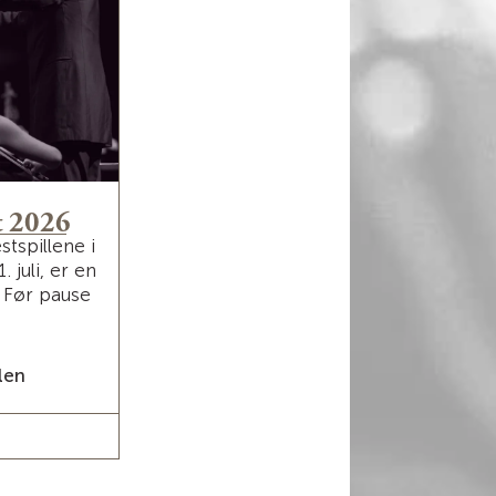
t 2026
stspillene i
 juli, er en
. Før pause
len
ETS