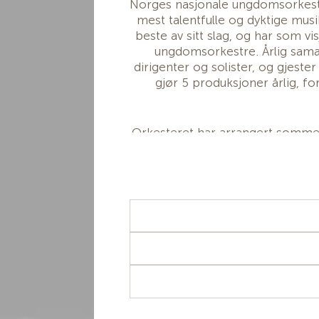
Norges nasjonale ungdomsorkest
mest talentfulle og dyktige musi
beste av sitt slag, og har som v
ungdomsorkestre. Årlig sama
dirigenter og solister, og gjester
gjør 5 produksjoner årlig, for
Orkesteret har arrangert sommer
som en av grunnpilarene til Fest
samarbeid med Ungdomssymfoniker
produksjoner: Åpningskons
Orkesterets målsetning er å gi u
karriere ved å spille i et ful
orkesterrepertoire. Ung
rekrutteringsinstansen for landet
etter år og flere av dagens mu
Ungdomssymfonikerne har turn