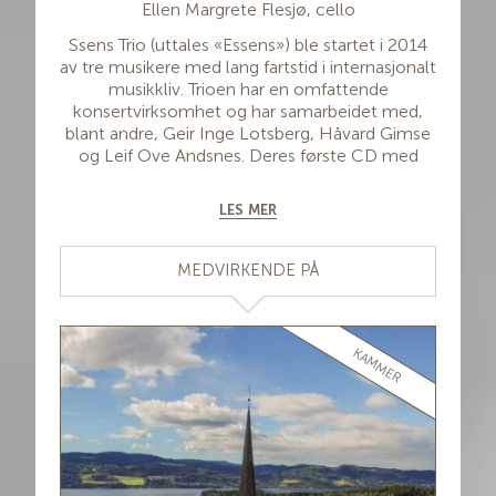
Ellen Margrete Flesjø
, cello
Ssens Trio (uttales «Essens») ble startet i 2014
av tre musikere med lang fartstid i internasjonalt
musikkliv. Trioen har en omfattende
konsertvirksomhet og har samarbeidet med,
blant andre, Geir Inge Lotsberg, Håvard Gimse
og Leif Ove Andsnes. Deres første CD med
Beethoven Stryketrioer op.3 og 8 (LAWO
Classics) mottok Supersonic Award (Pizzicato
LES MER
Magazine) og ble nominert til den
prestisjetunge ICMA Award i 2018. Fanfare
Magazine skrev:
«With absolutely no hesitation
MEDVIRKENDE PÅ
I will say that it goes right to the top of my
Beethoven String Trios list»
(Jerry Dubins). I
Pizzicato Magazine fikk CD`en følgende
omtale:
«Beethoven med kommunikativ
KAMMER
spilleglede. Den lekne spillegleden er
gjennomgående. «Trialogen» er fremragende,
hver og en sanser hverandre. Gjennom denne
interaktive musiseringen, som i Adagio-og
Menuett-satsene fortryller med intime
stemninger, vinner Beethovens verk dybde og