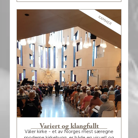
KAMMER
Variert og klangfullt
Våler kirke - et av Norges mest særegne
moderne kirkebygg, er både en visuell og