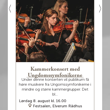
d
Kammerkonsert med
M
Vel
Ungdomssymfonikerne
llene
Under denne konserten vil publikum få
ar
å
høre musikere fra Ungomssymfonikerne i
...
mindre og større kammergrupper. Det
bl...
Onsd
Lørdag 8. august kl. 16.00
Festsalen, Elverum Rådhus