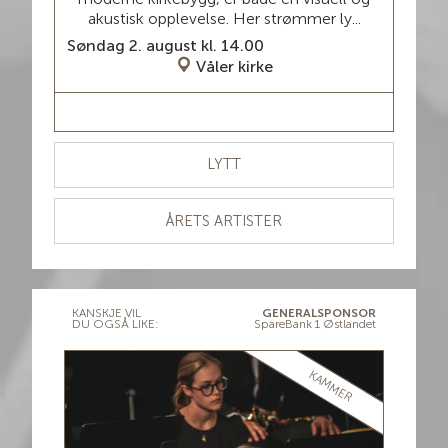
akustisk opplevelse. Her strømmer ly...
Søndag 2. august kl. 14.00
Våler kirke
LES MER / BILLETTER
LYTT
ÅRETS ARTISTER
KANSKJE VIL
GENERALSPONSOR
DU OGSÅ LIKE:
SpareBank 1 Østlandet
ØRS
KAMMER