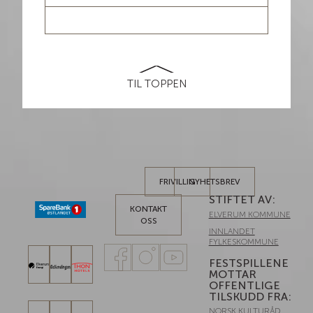
LES MER / BILLETTER
TIL TOPPEN
FRIVILLIG
NYHETSBREV
STIFTET AV:
KONTAKT
ELVERUM KOMMUNE
OSS
INNLANDET
FYLKESKOMMUNE
FESTSPILLENE
MOTTAR
OFFENTLIGE
TILSKUDD FRA:
NORSK KULTURÅD